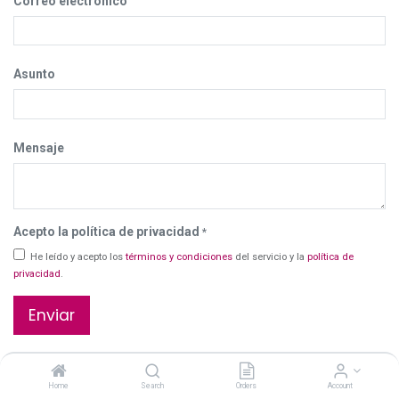
Correo electrónico
Asunto
Mensaje
Acepto la política de privacidad
*
He leído y acepto los
términos y condiciones
del servicio y la
política de
privacidad
.
Enviar
Protected by reCAPTCHA,
Política de privacidad
y
Términos del servicio
.
Home
Search
Orders
Account