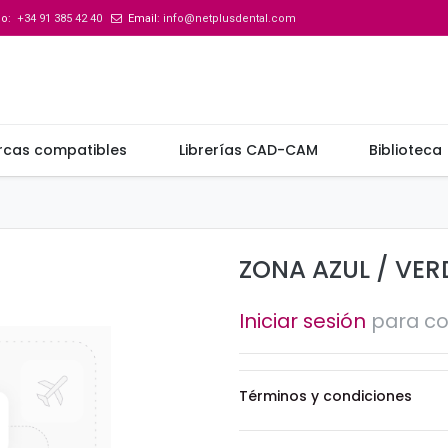
no:
+34 91 385 42 40
Email:
info@netplusdental.com
rcas compatibles
Librerías CAD-CAM
Biblioteca
ZONA AZUL / VER
Iniciar sesión
para c
Términos y condiciones