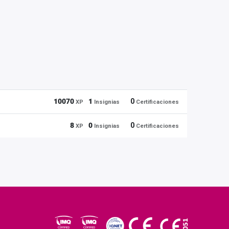
10070
1
0
XP
Insignias
Certificaciones
8
0
0
XP
Insignias
Certificaciones