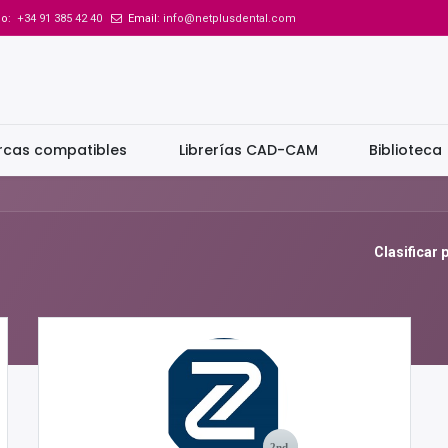
no:
+34 91 385 42 40
Email:
info@netplusdental.com
rcas compatibles
Librerías CAD-CAM
Biblioteca
Clasificar 