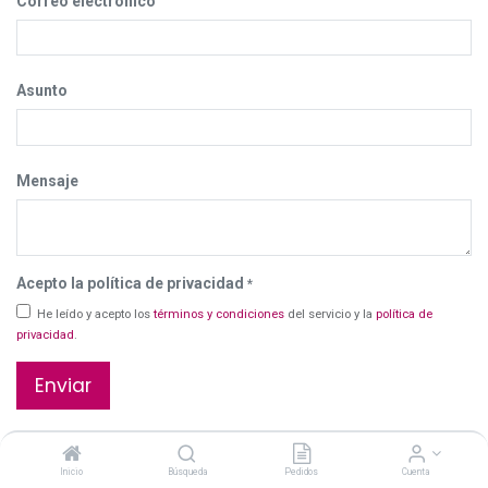
Correo electrónico
Asunto
Mensaje
Acepto la política de privacidad
*
He leído y acepto los
términos y condiciones
del servicio y la
política de
privacidad
.
Enviar
Protected by reCAPTCHA,
Política de privacidad
y
Términos del servicio
.
Inicio
Búsqueda
Pedidos
Cuenta